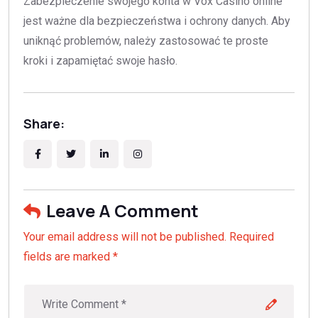
Zabezpieczenie swojego konta w Vox Casino online
jest ważne dla bezpieczeństwa i ochrony danych. Aby
uniknąć problemów, należy zastosować te proste
kroki i zapamiętać swoje hasło.
Share:
Leave A Comment
Your email address will not be published. Required
fields are marked *