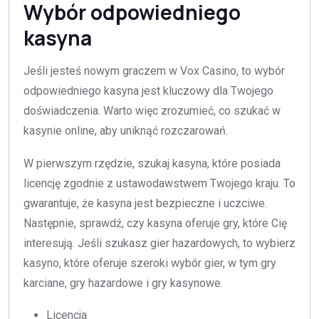
Wybór odpowiedniego
kasyna
Jeśli jesteś nowym graczem w Vox Casino, to wybór
odpowiedniego kasyna jest kluczowy dla Twojego
doświadczenia. Warto więc zrozumieć, co szukać w
kasynie online, aby uniknąć rozczarowań.
W pierwszym rzędzie, szukaj kasyna, które posiada
licencję zgodnie z ustawodawstwem Twojego kraju. To
gwarantuje, że kasyna jest bezpieczne i uczciwe.
Następnie, sprawdź, czy kasyna oferuje gry, które Cię
interesują. Jeśli szukasz gier hazardowych, to wybierz
kasyno, które oferuje szeroki wybór gier, w tym gry
karciane, gry hazardowe i gry kasynowe.
Licencja