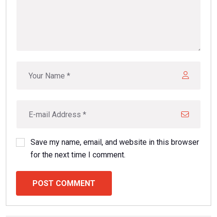
Save my name, email, and website in this browser
for the next time I comment.
POST COMMENT