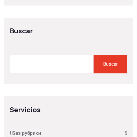
Buscar
Search
Buscar
Servicios
! Без рубрики
5