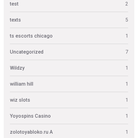
test
2
texts
5
ts escorts chicago
1
Uncategorized
7
Wildzy
1
william hill
1
wiz slots
1
Yoyospins Casino
1
zolotoyabloko.ru A
1