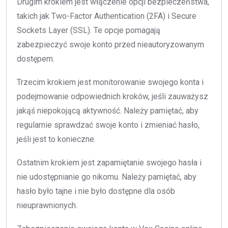
Drugim krokiem jest włączenie opcji bezpieczeństwa,
takich jak Two-Factor Authentication (2FA) i Secure
Sockets Layer (SSL). Te opcje pomagają
zabezpieczyć swoje konto przed nieautoryzowanym
dostępem.
Trzecim krokiem jest monitorowanie swojego konta i
podejmowanie odpowiednich kroków, jeśli zauważysz
jakąś niepokojącą aktywność. Należy pamiętać, aby
regularnie sprawdzać swoje konto i zmieniać hasło,
jeśli jest to konieczne.
Ostatnim krokiem jest zapamiętanie swojego hasła i
nie udostępnianie go nikomu. Należy pamiętać, aby
hasło było tajne i nie było dostępne dla osób
nieuprawnionych.