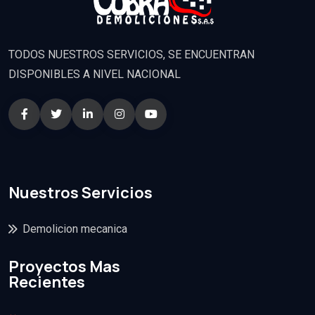
TODOS NUESTROS SERVICIOS, SE ENCUENTRAN
DISPONIBLES A NIVEL NACIONAL
Nuestros Servicios
Demolicion mecanica
Proyectos Mas
Recientes