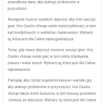
prawidłowe dane, aby uniknąć problemów w
przyszłości.
Następnie musisz wypłacić depozyt, aby móc zacząć
grać. Vox Casino oferuje wiele metod płatności, w tym
kart kredytowych, e-walletów i bankowości. Wybierz
tę, która jest dla Ciebie najwygodniejsza.
Teraz, gdy masz depozyt, możesz zacząć grać. Vox
Casino oferuje wiele gier, w tym rulety, blackjacka,
pokeru i wiele innych. Wybierz tę, która jest dla Ciebie
najciekawsza.
Pamiętaj, aby czytać regulamin kasyna i warunki gry,
aby uniknąć problemów w przyszłości. Vox Casino
oferuje także wiele bonusów, w tym bonusy powitalne
i bonusy za depozyty. Wybierz tę, która jest dla Ciebie