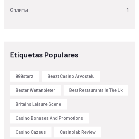
Сплиты
1
Etiquetas Populares
888starz
Beazt Casino Arvostelu
Bester Wettanbieter
Best Restaurants In The Uk
Britains Leisure Scene
Casino Bonuses And Promotions
Casino Cazeus
Casinolab Review