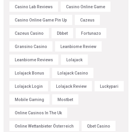
Casino Lab Reviews
Casino Online Game
Casino Online Game Pin Up
Cazeus
Cazeus Casino
Dbbet
Fortunazo
Gransino Casino
Leanbiome Review
Leanbiome Reviews
Lolajack
Lolajack Bonus
Lolajack Casino
Lolajack Login
Lolajack Review
Luckypari
Mobile Gaming
Mostbet
Online Casinos In The Uk
Online Wettanbieter Österreich
Qbet Casino