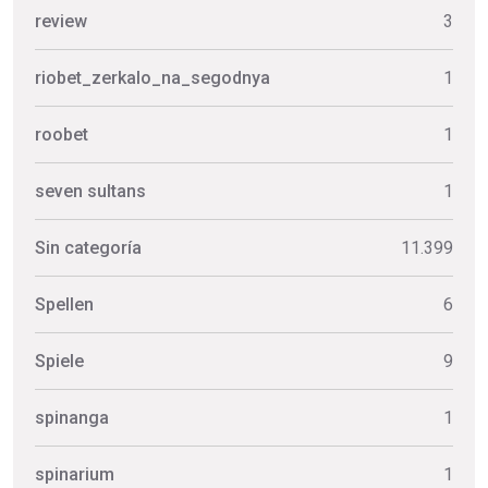
review
3
riobet_zerkalo_na_segodnya
1
roobet
1
seven sultans
1
Sin categoría
11.399
Spellen
6
Spiele
9
spinanga
1
spinarium
1