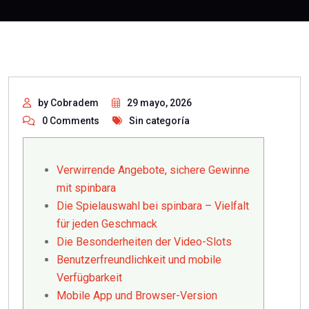
by Cobradem
29 mayo, 2026
0 Comments
Sin categoría
Verwirrende Angebote, sichere Gewinne
mit spinbara
Die Spielauswahl bei spinbara – Vielfalt
für jeden Geschmack
Die Besonderheiten der Video-Slots
Benutzerfreundlichkeit und mobile
Verfügbarkeit
Mobile App und Browser-Version