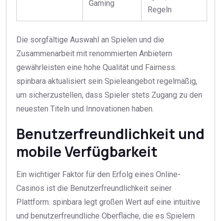
Gaming
Regeln
Die sorgfältige Auswahl an Spielen und die
Zusammenarbeit mit renommierten Anbietern
gewährleisten eine hohe Qualität und Fairness.
spinbara aktualisiert sein Spieleangebot regelmäßig,
um sicherzustellen, dass Spieler stets Zugang zu den
neuesten Titeln und Innovationen haben.
Benutzerfreundlichkeit und
mobile Verfügbarkeit
Ein wichtiger Faktor für den Erfolg eines Online-
Casinos ist die Benutzerfreundlichkeit seiner
Plattform. spinbara legt großen Wert auf eine intuitive
und benutzerfreundliche Oberfläche, die es Spielern