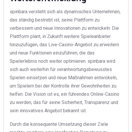
spinbara versteht sich als dynamisches Unternehmen,
das ständig bestrebt ist, seine Plattform zu
verbessern und neue Innovationen zu entwickeln. Die
Plattform plant, in Zukunft weitere Spieleanbieter
hinzuzufügen, das Live-Casino-Angebot zu erweitern
und neue Funktionen einzuführen, die das
Spielerlebnis noch weiter optimieren. spinbara wird
sich auch weiterhin für verantwortungsbewusstes
Spielen einsetzen und neue Maßnahmen entwickeln,
um Spielern bei der Kontrolle ihrer Gewohnheiten zu
helfen. Die Vision ist es, ein führendes Online-Casino
zu werden, das für seine Sicherheit, Transparenz und
sein innovatives Angebot bekannt ist.
Durch die konsequente Umsetzung dieser Ziele