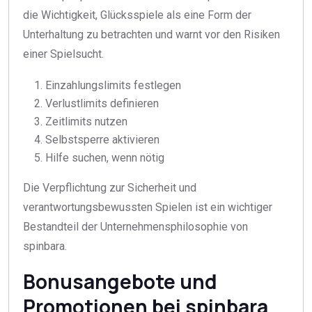
die Wichtigkeit, Glücksspiele als eine Form der
Unterhaltung zu betrachten und warnt vor den Risiken
einer Spielsucht.
Einzahlungslimits festlegen
Verlustlimits definieren
Zeitlimits nutzen
Selbstsperre aktivieren
Hilfe suchen, wenn nötig
Die Verpflichtung zur Sicherheit und
verantwortungsbewussten Spielen ist ein wichtiger
Bestandteil der Unternehmensphilosophie von
spinbara.
Bonusangebote und
Promotionen bei spinbara