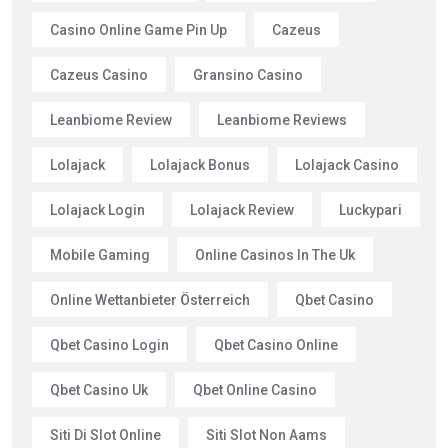
Casino Online Game Pin Up
Cazeus
Cazeus Casino
Gransino Casino
Leanbiome Review
Leanbiome Reviews
Lolajack
Lolajack Bonus
Lolajack Casino
Lolajack Login
Lolajack Review
Luckypari
Mobile Gaming
Online Casinos In The Uk
Online Wettanbieter Österreich
Qbet Casino
Qbet Casino Login
Qbet Casino Online
Qbet Casino Uk
Qbet Online Casino
Siti Di Slot Online
Siti Slot Non Aams