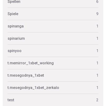
Spellen
6
Spiele
9
spinanga
1
spinarium
1
spinyoo
1
t.memirror_1xbet_working
1
t.mesegodnya_1xbet
1
t.mesegodnya_1xbet_zerkalo
1
test
2