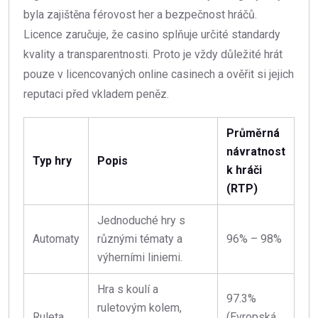
byla zajištěna férovost her a bezpečnost hráčů.
Licence zaručuje, že casino splňuje určité standardy
kvality a transparentnosti. Proto je vždy důležité hrát
pouze v licencovaných online casinech a ověřit si jejich
reputaci před vkladem peněz.
Průměrná
návratnost
Typ hry
Popis
k hráči
(RTP)
Jednoduché hry s
Automaty
různými tématy a
96% – 98%
výherními liniemi.
Hra s koulí a
97.3%
ruletovým kolem,
Ruleta
(Evropská