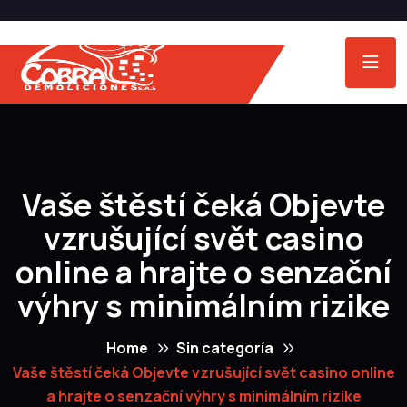
Vaše štěstí čeká Objevte
vzrušující svět casino
online a hrajte o senzační
výhry s minimálním rizike
Home
Sin categoría
Vaše štěstí čeká Objevte vzrušující svět casino online
a hrajte o senzační výhry s minimálním rizike