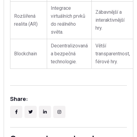
Integrace
Zábavnější a
Rozšířená
virtuálních prvků
interaktivnější
realita (AR)
do reálného
hry.
světa.
Decentralizovaná
Větší
Blockchain
a bezpečná
transparentnost,
technologie.
férové hry.
Share: