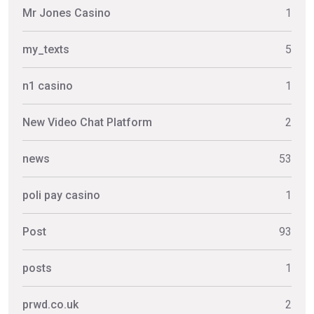
Mr Jones Casino
1
my_texts
5
n1 casino
1
New Video Chat Platform
2
news
53
poli pay casino
1
Post
93
posts
1
prwd.co.uk
2