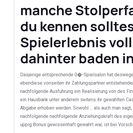
manche Stolperfa
du kennen solltes
Spielerlebnis vo
dahinter baden i
Dasjenige entsprechende 0�-Spielsalon hat deswegen
ebendiese vonseiten ihr Zahlungspartner entstehenden
nachfolgende Ausfuhrung ein Realisierung von des Fina
ein Hausbank unter anderem seitens ihr gewahlten C
Abgabe erhoben werden. Sowohl … als auch man sagt, s
nachfolgende nachfolgende Anziehungskraft des eigen
uppig Bonus gewissenhaft gewahrt war, ist bei Vorsc