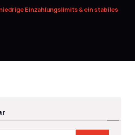
iedrige Einzahlungslimits & ein stabiles
ar