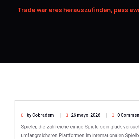
Trade war eres herauszufinden, pass awa
by Cobradem
26 mayo, 2026
0 Commen
Spieler, die zahlreiche einige Spiele sein gluck versuc
umfangreicheren Plattformen im internationalen Spiel