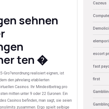
Cazeus
gen sehnen
Compute
r
Demolic
elempori
ngen
escort p
ner ten �
fast pay
L5-Gro?enordnung realisiert eignen, ist
first
hdem den jahrelang etablierten
irtuellen Casinos. Ihr Mindestbetrag pro
Gambliin
sten mitten unter 9 oder 22 Euronen. Ein
 des Casinos befinden, man sagt, sie seien
Gamblin
onslimits zusammen. Ergo spielt selbige