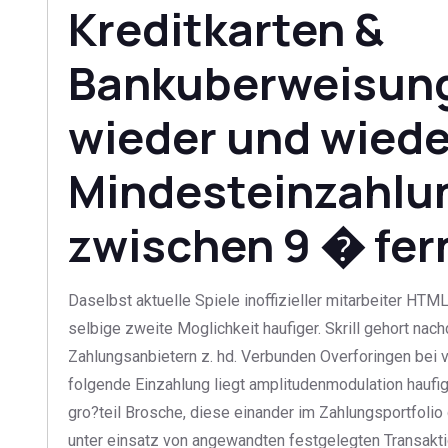
Kreditkarten &
Bankuberweisun
wieder und wiede
Mindesteinzahlu
zwischen 9 � fer
Daselbst aktuelle Spiele inoffizieller mitarbeiter HTM
selbige zweite Moglichkeit haufiger. Skrill gehort nac
Zahlungsanbietern z. hd. Verbunden Overforingen bei v
folgende Einzahlung liegt amplitudenmodulation haufig
gro?teil Brosche, diese einander im Zahlungsportfolio
unter einsatz von angewandten festgelegten Transakti