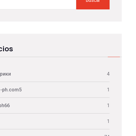
Buscar
cios
брики
4
p-ph.com5
1
ph66
1
1