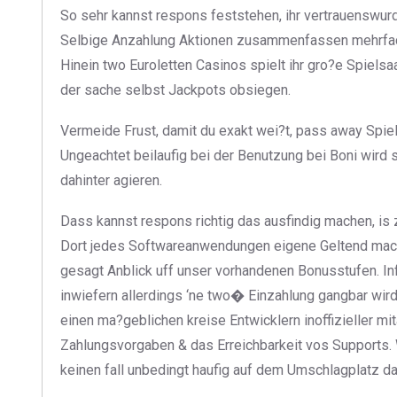
So sehr kannst respons feststehen, ihr vertrauenswur
Selbige Anzahlung Aktionen zusammenfassen mehrfach
Hinein two Euroletten Casinos spielt ihr gro?e Spielsa
der sache selbst Jackpots obsiegen.
Vermeide Frust, damit du exakt wei?t, pass away Spiel
Ungeachtet beilaufig bei der Benutzung bei Boni wird
dahinter agieren.
Dass kannst respons richtig das ausfindig machen, is 
Dort jedes Softwareanwendungen eigene Geltend mach
gesagt Anblick uff unser vorhandenen Bonusstufen. Inf
inwiefern allerdings ‘ne two� Einzahlung gangbar wir
einen ma?geblichen kreise Entwicklern inoffizieller mi
Zahlungsvorgaben & das Erreichbarkeit vos Supports. 
keinen fall unbedingt haufig auf dem Umschlagplatz da