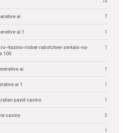
74
erative ai
7
erative ai 1
1
ru~kazino-riobet-rabotchee-zerkalo-na-
1
a 100
nerative ai
1
rative ai 1
1
tralian payid casino
1
ine casino
3
1