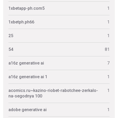
1xbetapp-ph.com5
1
1xbetph.ph66
1
25
1
54
81
a16z generative ai
7
a16z generative ai 1
1
acomics.ru~kazino-riobet-rabotchee-zerkalo-
1
na-segodnya 100
adobe generative ai
1