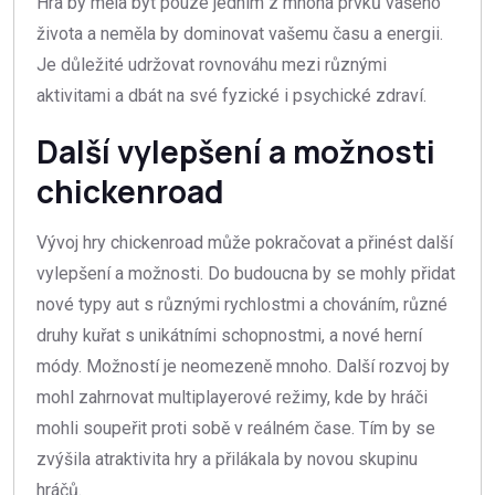
Hra by měla být pouze jedním z mnoha prvků vašeho
života a neměla by dominovat vašemu času a energii.
Je důležité udržovat rovnováhu mezi různými
aktivitami a dbát na své fyzické i psychické zdraví.
Další vylepšení a možnosti
chickenroad
Vývoj hry chickenroad může pokračovat a přinést další
vylepšení a možnosti. Do budoucna by se mohly přidat
nové typy aut s různými rychlostmi a chováním, různé
druhy kuřat s unikátními schopnostmi, a nové herní
módy. Možností je neomezeně mnoho. Další rozvoj by
mohl zahrnovat multiplayerové režimy, kde by hráči
mohli soupeřit proti sobě v reálném čase. Tím by se
zvýšila atraktivita hry a přilákala by novou skupinu
hráčů.