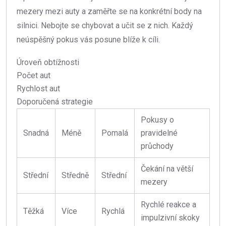
mezery mezi auty a zaměřte se na konkrétní body na
silnici. Nebojte se chybovat a učit se z nich. Každý
neúspěšný pokus vás posune blíže k cíli.
Úroveň obtížnosti
Počet aut
Rychlost aut
Doporučená strategie
Pokusy o
Snadná
Méně
Pomalá
pravidelné
průchody
Čekání na větší
Střední
Středně
Střední
mezery
Rychlé reakce a
Těžká
Více
Rychlá
impulzivní skoky