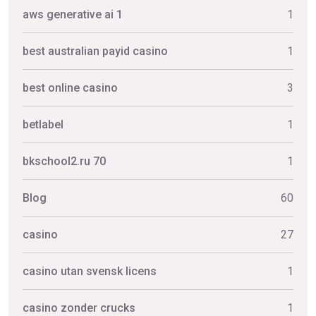
aws generative ai 1
1
best australian payid casino
1
best online casino
3
betlabel
1
bkschool2.ru 70
1
Blog
60
casino
27
casino utan svensk licens
1
casino zonder crucks
1