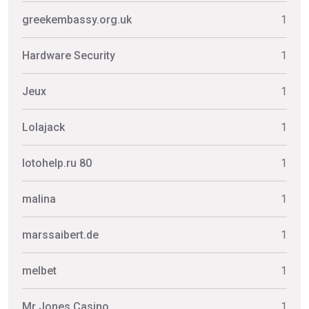
greekembassy.org.uk
1
Hardware Security
1
Jeux
1
Lolajack
1
lotohelp.ru 80
1
malina
1
marssaibert.de
1
melbet
1
Mr Jones Casino
1