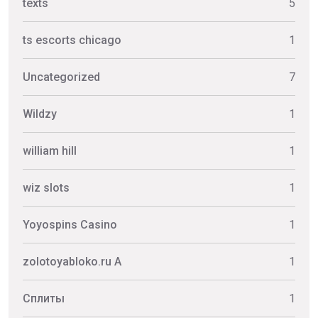
texts
5
ts escorts chicago
1
Uncategorized
7
Wildzy
1
william hill
1
wiz slots
1
Yoyospins Casino
1
zolotoyabloko.ru A
1
Сплиты
1