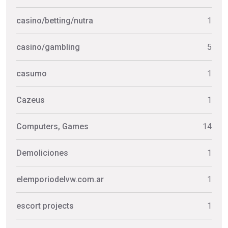
casino/betting/nutra
1
casino/gambling
5
casumo
1
Cazeus
1
Computers, Games
14
Demoliciones
1
elemporiodelvw.com.ar
1
escort projects
1