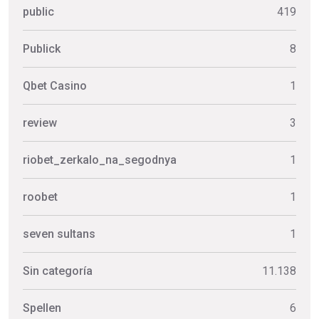
public
419
Publick
8
Qbet Casino
1
review
3
riobet_zerkalo_na_segodnya
1
roobet
1
seven sultans
1
Sin categoría
11.138
Spellen
6