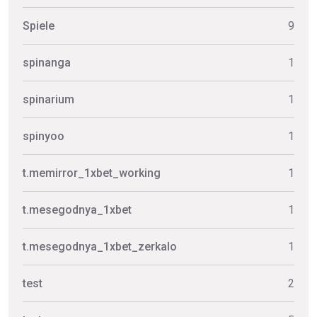
Spiele
9
spinanga
1
spinarium
1
spinyoo
1
t.memirror_1xbet_working
1
t.mesegodnya_1xbet
1
t.mesegodnya_1xbet_zerkalo
1
test
2