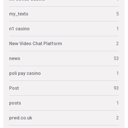
my_texts
5
n1 casino
1
New Video Chat Platform
2
news
53
poli pay casino
1
Post
93
posts
1
prwd.co.uk
2