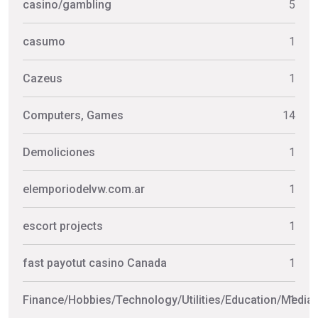
casino/gambling
5
casumo
1
Cazeus
1
Computers, Games
14
Demoliciones
1
elemporiodelvw.com.ar
1
escort projects
1
fast payotut casino Canada
1
Finance/Hobbies/Technology/Utilities/Education/Media
1