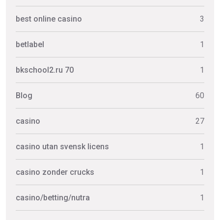
best online casino
3
betlabel
1
bkschool2.ru 70
1
Blog
60
casino
27
casino utan svensk licens
1
casino zonder crucks
1
casino/betting/nutra
1