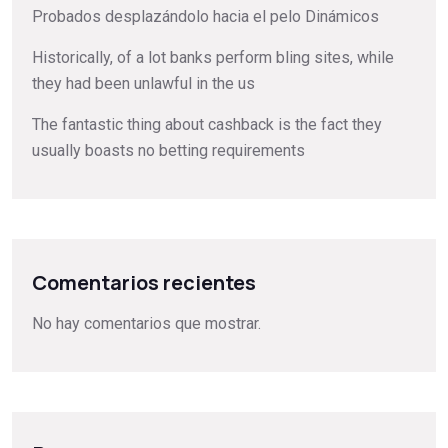
Probados desplazándolo hacia el pelo Dinámicos
Historically, of a lot banks perform bling sites, while
they had been unlawful in the us
The fantastic thing about cashback is the fact they
usually boasts no betting requirements
Comentarios recientes
No hay comentarios que mostrar.