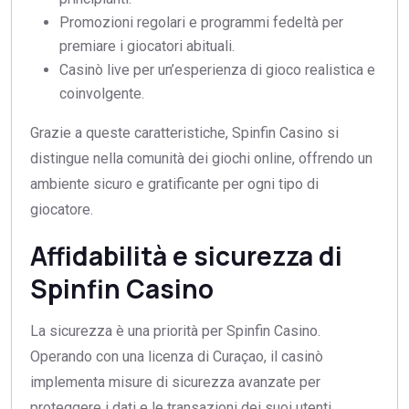
Promozioni regolari e programmi fedeltà per
premiare i giocatori abituali.
Casinò live per un’esperienza di gioco realistica e
coinvolgente.
Grazie a queste caratteristiche, Spinfin Casino si
distingue nella comunità dei giochi online, offrendo un
ambiente sicuro e gratificante per ogni tipo di
giocatore.
Affidabilità e sicurezza di
Spinfin Casino
La sicurezza è una priorità per Spinfin Casino.
Operando con una licenza di Curaçao, il casinò
implementa misure di sicurezza avanzate per
proteggere i dati e le transazioni dei suoi utenti.