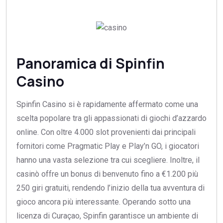
Panoramica di Spinfin
Casino
Spinfin Casino si è rapidamente affermato come una
scelta popolare tra gli appassionati di giochi d’azzardo
online. Con oltre 4.000 slot provenienti dai principali
fornitori come Pragmatic Play e Play’n GO, i giocatori
hanno una vasta selezione tra cui scegliere. Inoltre, il
casinò offre un bonus di benvenuto fino a €1.200 più
250 giri gratuiti, rendendo l’inizio della tua avventura di
gioco ancora più interessante. Operando sotto una
licenza di Curaçao, Spinfin garantisce un ambiente di