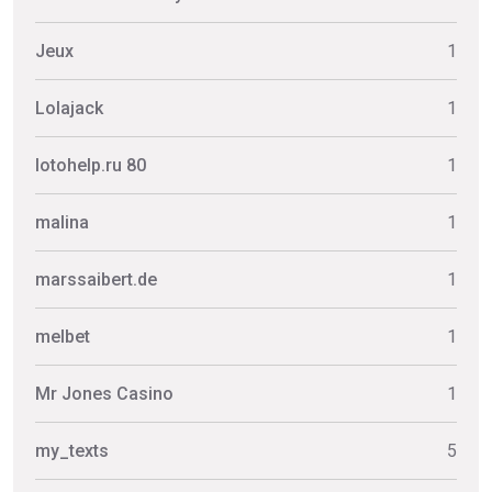
Jeux
1
Lolajack
1
lotohelp.ru 80
1
malina
1
marssaibert.de
1
melbet
1
Mr Jones Casino
1
my_texts
5