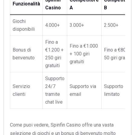
Funzionalità
Casino
A
B
Giochi
4.000+
3.000+
2.500+
disponibili
Fino a
Fino a €1.000
Bonus di
€1.200 +
Fino a €800 +
+ 100 giri
benvenuto
250 giri
50 giri gratuiti
gratuiti
gratuiti
Supporto
Servizio
24/7
Supporto via
Supporto
clienti
tramite
email
limitato
chat live
Come puoi vedere, Spinfin Casino offre una vasta
selezione di giochi e un bonus di benvenuto molto