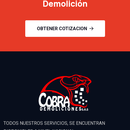
Demolición
OBTENER COTIZACION
TODOS NUESTROS SERVICIOS, SE ENCUENTRAN