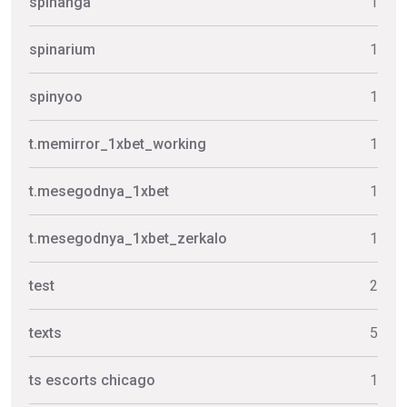
spinanga
1
spinarium
1
spinyoo
1
t.memirror_1xbet_working
1
t.mesegodnya_1xbet
1
t.mesegodnya_1xbet_zerkalo
1
test
2
texts
5
ts escorts chicago
1