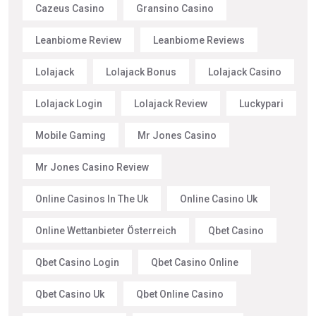
Cazeus Casino
Gransino Casino
Leanbiome Review
Leanbiome Reviews
Lolajack
Lolajack Bonus
Lolajack Casino
Lolajack Login
Lolajack Review
Luckypari
Mobile Gaming
Mr Jones Casino
Mr Jones Casino Review
Online Casinos In The Uk
Online Casino Uk
Online Wettanbieter Österreich
Qbet Casino
Qbet Casino Login
Qbet Casino Online
Qbet Casino Uk
Qbet Online Casino