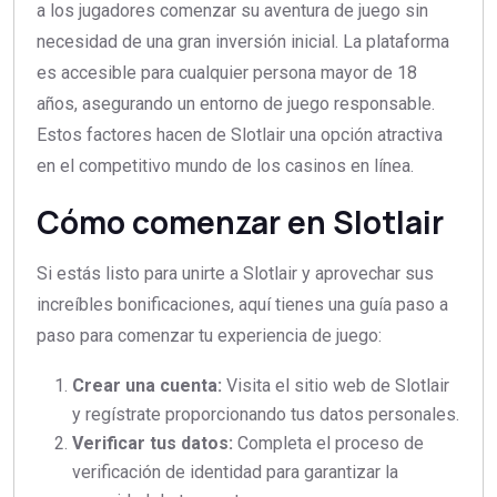
a los jugadores comenzar su aventura de juego sin
necesidad de una gran inversión inicial. La plataforma
es accesible para cualquier persona mayor de 18
años, asegurando un entorno de juego responsable.
Estos factores hacen de Slotlair una opción atractiva
en el competitivo mundo de los casinos en línea.
Cómo comenzar en Slotlair
Si estás listo para unirte a Slotlair y aprovechar sus
increíbles bonificaciones, aquí tienes una guía paso a
paso para comenzar tu experiencia de juego:
Crear una cuenta:
Visita el sitio web de Slotlair
y regístrate proporcionando tus datos personales.
Verificar tus datos:
Completa el proceso de
verificación de identidad para garantizar la