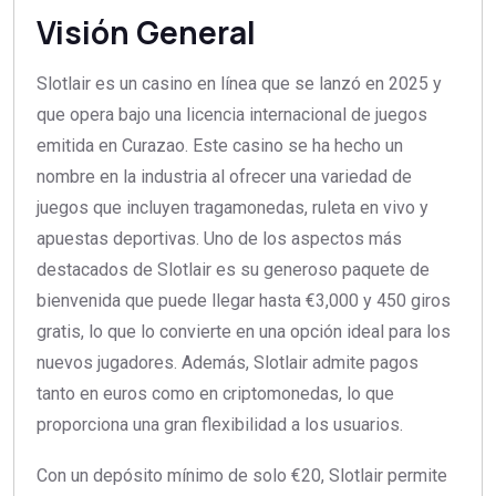
Visión General
Slotlair es un casino en línea que se lanzó en 2025 y
que opera bajo una licencia internacional de juegos
emitida en Curazao. Este casino se ha hecho un
nombre en la industria al ofrecer una variedad de
juegos que incluyen tragamonedas, ruleta en vivo y
apuestas deportivas. Uno de los aspectos más
destacados de Slotlair es su generoso paquete de
bienvenida que puede llegar hasta €3,000 y 450 giros
gratis, lo que lo convierte en una opción ideal para los
nuevos jugadores. Además, Slotlair admite pagos
tanto en euros como en criptomonedas, lo que
proporciona una gran flexibilidad a los usuarios.
Con un depósito mínimo de solo €20, Slotlair permite