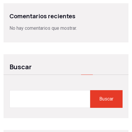
Comentarios recientes
No hay comentarios que mostrar.
Buscar
Search
Buscar