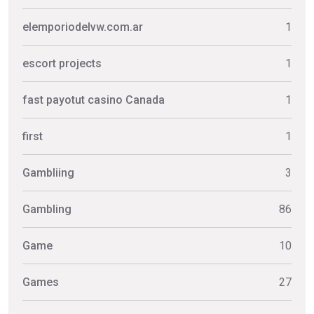
elemporiodelvw.com.ar
1
escort projects
1
fast payotut casino Canada
1
first
1
Gambliing
3
Gambling
86
Game
10
Games
27