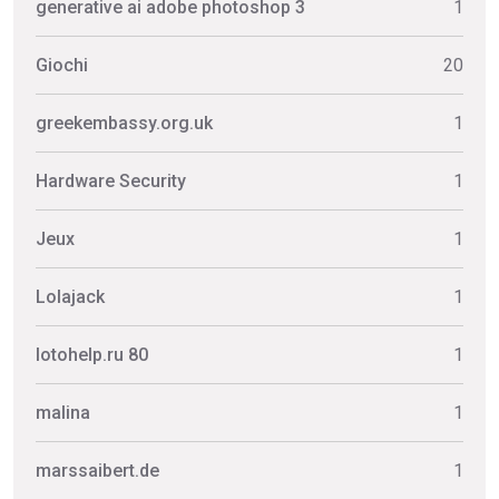
generative ai adobe photoshop 3
1
Giochi
20
greekembassy.org.uk
1
Hardware Security
1
Jeux
1
Lolajack
1
lotohelp.ru 80
1
malina
1
marssaibert.de
1