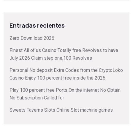
Entradas recientes
Zero Down load 2026
Finest All of us Casino Totally free Revolves to have
July 2026 Claim step one,100 Revolves
Personal No deposit Extra Codes from the CryptoLoko
Casino Enjoy 100 percent free inside the 2026
Play 100 percent free Ports On the internet No Obtain
No Subscription Called for
Sweets Taverns Slots Online Slot machine games