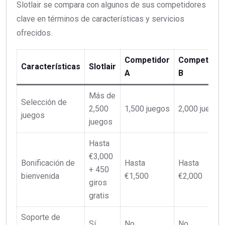
Slotlair se compara con algunos de sus competidores
clave en términos de características y servicios
ofrecidos.
Competidor
Competidor
Características
Slotlair
A
B
Más de
Selección de
2,500
1,500 juegos
2,000 juegos
juegos
juegos
Hasta
€3,000
Bonificación de
Hasta
Hasta
+ 450
bienvenida
€1,500
€2,000
giros
gratis
Soporte de
Sí
No
No