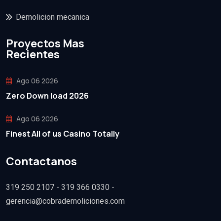
Demolicion mecanica
Proyectos Mas
Recientes
Ago 06 2026
Zero Down load 2026
Ago 06 2026
Finest All of us Casino Totally
Contactanos
319 250 2107 - 319 366 0330 -
gerencia@cobrademoliciones.com