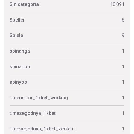
Sin categoría
10.891
Spellen
6
Spiele
9
spinanga
1
spinarium
1
spinyoo
1
t.memirror_1xbet_working
1
t.mesegodnya_1xbet
1
t.mesegodnya_1xbet_zerkalo
1