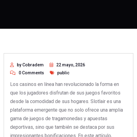
by Cobradem
22 mayo, 2026
0 Comments
public
Los casinos en línea han revolucionado la forma en
que los jugadores disfrutan de sus juegos favoritos
desde la comodidad de sus hogares. Slotlair es una
plataforma emergente que no solo ofrece una amplia
gama de juegos de tragamonedas y apuestas
deportivas, sino que también se destaca por sus
impresionantes bonificaciones. En este artículo,