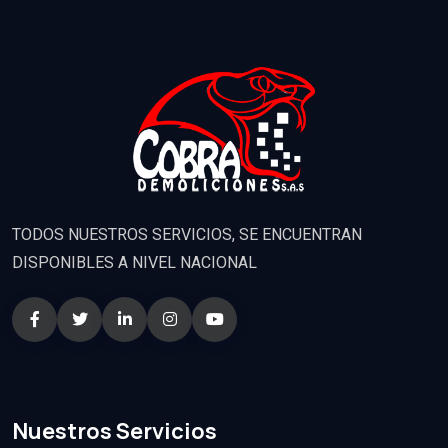
TODOS NUESTROS SERVICIOS, SE ENCUENTRAN
DISPONIBLES A NIVEL NACIONAL
Nuestros Servicios