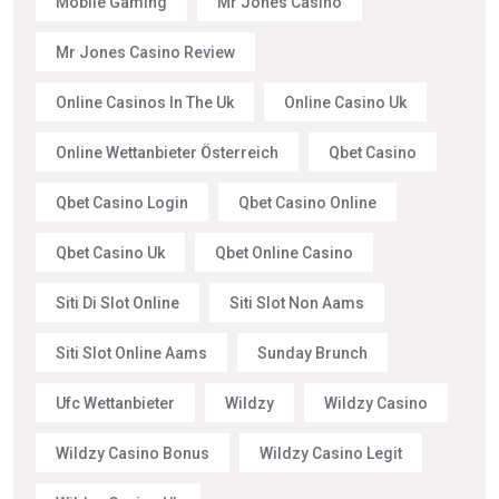
Mobile Gaming
Mr Jones Casino
Mr Jones Casino Review
Online Casinos In The Uk
Online Casino Uk
Online Wettanbieter Österreich
Qbet Casino
Qbet Casino Login
Qbet Casino Online
Qbet Casino Uk
Qbet Online Casino
Siti Di Slot Online
Siti Slot Non Aams
Siti Slot Online Aams
Sunday Brunch
Ufc Wettanbieter
Wildzy
Wildzy Casino
Wildzy Casino Bonus
Wildzy Casino Legit