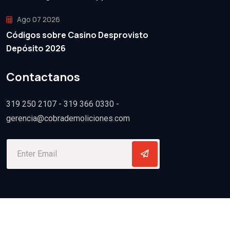
Ago 07 2026
Códigos sobre Casino Desprovisto
Depósito 2026
Contactanos
319 250 2107 - 319 366 0330 -
gerencia@cobrademoliciones.com
Copyright
2015
COBRA DEMOLICIONES S.A.S.
Todos Los