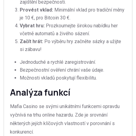
zajištění bezpečnosti.
Provést vklad:
Minimální vklad pro tradiční měny
je 10 €, pro Bitcoin 30 €.
Vybrat hru:
Prozkoumejte širokou nabídku her
včetně automatů a živého sázení.
Začít hrát:
Po výběru hry začněte sázky a užijte
si zábavu!
Jednoduché a rychlé zaregistrování.
Bezpečnostní ověření chrání vaše údaje.
Možnosti vkladů poskytují flexibilitu.
Analýza funkcí
Mafia Casino se svými unikátními funkcemi opravdu
vyčnívá na trhu online hazardu. Zde je srovnání
některých jejích klíčových vlastností v porovnání s
konkurencí.