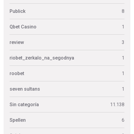
Publick
8
Qbet Casino
1
review
3
riobet_zerkalo_na_segodnya
1
roobet
1
seven sultans
1
Sin categoría
11.138
Spellen
6