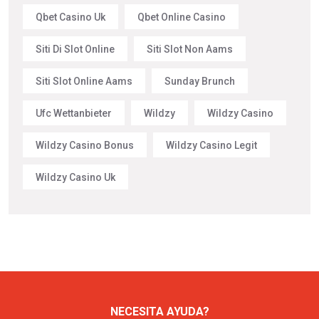
Qbet Casino Uk
Qbet Online Casino
Siti Di Slot Online
Siti Slot Non Aams
Siti Slot Online Aams
Sunday Brunch
Ufc Wettanbieter
Wildzy
Wildzy Casino
Wildzy Casino Bonus
Wildzy Casino Legit
Wildzy Casino Uk
NECESITA AYUDA?