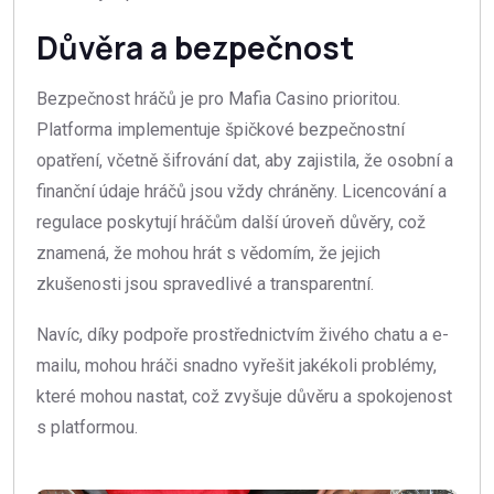
Důvěra a bezpečnost
Bezpečnost hráčů je pro Mafia Casino prioritou.
Platforma implementuje špičkové bezpečnostní
opatření, včetně šifrování dat, aby zajistila, že osobní a
finanční údaje hráčů jsou vždy chráněny. Licencování a
regulace poskytují hráčům další úroveň důvěry, což
znamená, že mohou hrát s vědomím, že jejich
zkušenosti jsou spravedlivé a transparentní.
Navíc, díky podpoře prostřednictvím živého chatu a e-
mailu, mohou hráči snadno vyřešit jakékoli problémy,
které mohou nastat, což zvyšuje důvěru a spokojenost
s platformou.