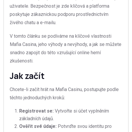
uživatele. Bezpečnost je zde klíčová a platforma
poskytuje zákaznickou podporu prostřednictvím
živého chatu a e-mailu.
V tomto článku se podíváme na klíčové vlastnosti
Mafia Casina, jeho výhody a nevýhody, a jak se můžete
snadno zapojit do této vzrušující online herní
zkušenosti.
Jak začít
Chcete-li začít hrát na Mafia Casinu, postupujte podle
těchto jednoduchých kroků:
Registrovat se:
Vytvořte si účet vyplněním
základních údajů.
Ověřit své údaje:
Potvrďte svou identitu pro