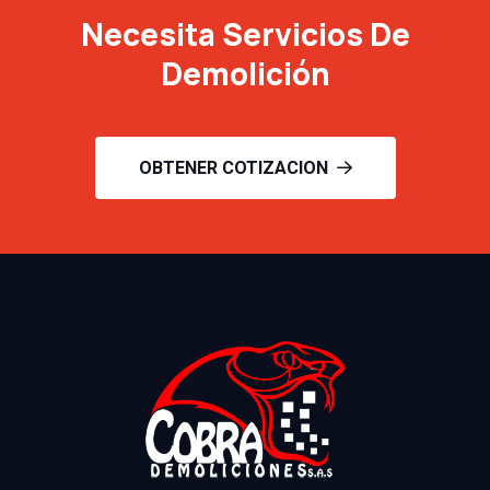
Necesita Servicios De
Demolición
OBTENER COTIZACION