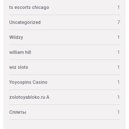
ts escorts chicago
1
Uncategorized
7
Wildzy
1
william hill
1
wiz slots
1
Yoyospins Casino
1
zolotoyabloko.ru A
1
Сплиты
1