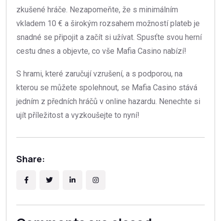
zkušené hráče. Nezapomeňte, že s minimálním
vkladem 10 € a širokým rozsahem možností plateb je
snadné se připojit a začít si užívat. Spusťte svou herní
cestu dnes a objevte, co vše Mafia Casino nabízí!
S hrami, které zaručují vzrušení, a s podporou, na
kterou se můžete spolehnout, se Mafia Casino stává
jedním z předních hráčů v online hazardu. Nenechte si
ujít příležitost a vyzkoušejte to nyní!
Share: