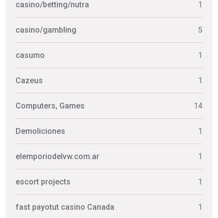
casino/betting/nutra
1
casino/gambling
5
casumo
1
Cazeus
1
Computers, Games
14
Demoliciones
1
elemporiodelvw.com.ar
1
escort projects
1
fast payotut casino Canada
1