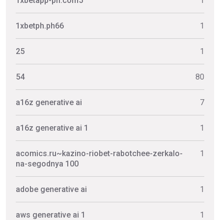
1xbetapp-ph.com5
1
1xbetph.ph66
1
25
1
54
80
a16z generative ai
7
a16z generative ai 1
1
acomics.ru~kazino-riobet-rabotchee-zerkalo-
1
na-segodnya 100
adobe generative ai
1
aws generative ai 1
1