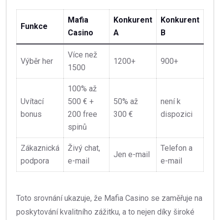
Mafia
Konkurent
Konkurent
Funkce
Casino
A
B
Více než
Výběr her
1200+
900+
1500
100% až
Uvítací
500 € +
50% až
není k
bonus
200 free
300 €
dispozici
spinů
Zákaznická
Živý chat,
Telefon a
Jen e-mail
podpora
e-mail
e-mail
Toto srovnání ukazuje, že Mafia Casino se zaměřuje na
poskytování kvalitního zážitku, a to nejen díky široké