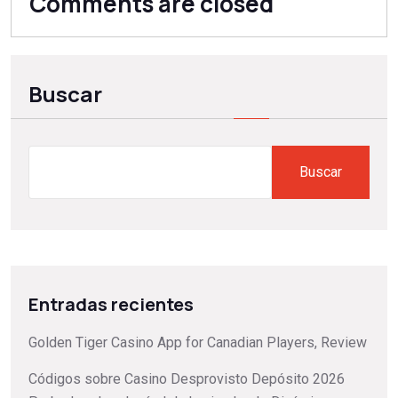
Comments are closed
Buscar
Buscar
Entradas recientes
Golden Tiger Casino App for Canadian Players, Review
Códigos sobre Casino Desprovisto Depósito 2026