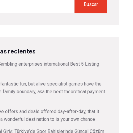
Buscar
as recientes
ambling enterprises international Best 5 Listing
 fantastic fun, but alive specialist games have the
 family boundary, aka the best theoretical payment
e offers and deals offered day-after-day, that it
 a wonderful destination to is your own chance
i Giriş: Türkiye’de Spor Bahislerinde Güncel Çözüm