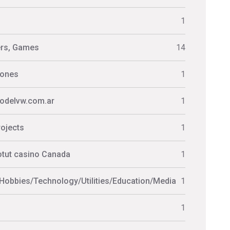
1
rs, Games
14
iones
1
odelvw.com.ar
1
rojects
1
otut casino Canada
1
Hobbies/Technology/Utilities/Education/Media
1
1