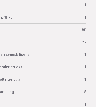
1
2.ru 70
1
60
27
tan svensk licens
1
onder crucks
1
etting/nutra
1
gambling
5
1