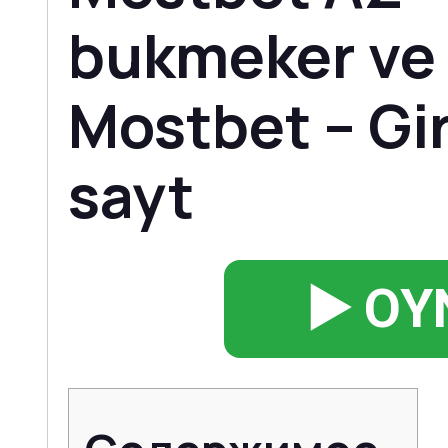
bukmeker ve 
Mostbet – Gir
sayt
▶️ O