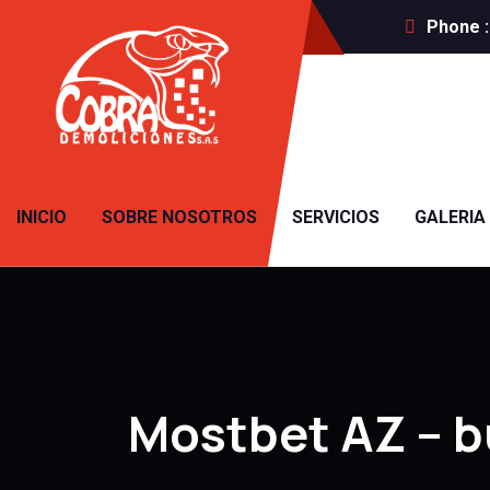
Phone :
INICIO
SOBRE NOSOTROS
SERVICIOS
GALERIA
Mostbet AZ – b