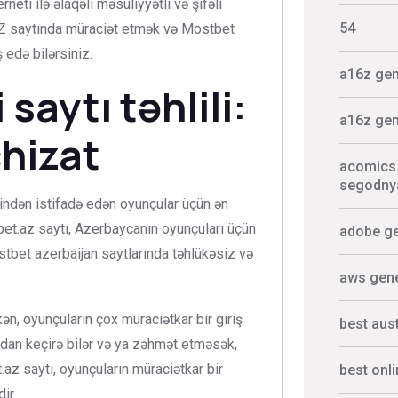
neti ilə əlaqəli məsuliyyətli və şifəli
54
AZ saytında müraciət etmək və Mostbet
 edə bilərsiniz.
a16z gen
saytı təhlili:
a16z gen
chizat
acomics.
segodny
ndən istifadə edən oyunçular üçün ən
tbet.az saytı, Azerbaycanın oyunçuları üçün
adobe ge
bet azerbaijan saytlarında təhlükəsiz və
aws gene
ən, oyunçuların çox müraciətkar bir giriş
best aus
tdan keçirə bilər və ya zəhmət etməsək,
t.az saytı, oyunçuların müraciətkar bir
best onl
ir.