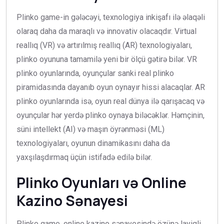
Plinko game-in gələcəyi, texnologiya inkişafı ilə əlaqəli
olaraq daha da maraqlı və innovativ olacaqdır. Virtual
reallıq (VR) və artırılmış reallıq (AR) texnologiyaları,
plinko oyununa tamamilə yeni bir ölçü gətirə bilər. VR
plinko oyunlarında, oyunçular sanki real plinko
piramidasında dayanıb oyun oynayır hissi alacaqlar. AR
plinko oyunlarında isə, oyun real dünya ilə qarışacaq və
oyunçular hər yerdə plinko oynaya biləcəklər. Həmçinin,
süni intellekt (AI) və maşın öyrənməsi (ML)
texnologiyaları, oyunun dinamikasını daha da
yaxşılaşdırmaq üçün istifadə edilə bilər.
Plinko Oyunları və Online
Kazino Sənayesi
Plinko game, online kazino sənayesində özünə layiqli