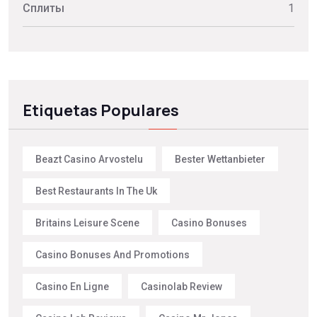
Сплиты
1
Etiquetas Populares
Beazt Casino Arvostelu
Bester Wettanbieter
Best Restaurants In The Uk
Britains Leisure Scene
Casino Bonuses
Casino Bonuses And Promotions
Casino En Ligne
Casinolab Review