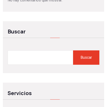
No hay comentarios que mostrar.
Buscar
Search
Buscar
Servicios