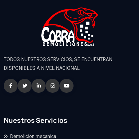
TODOS NUESTROS SERVICIOS, SE ENCUENTRAN
DISPONIBLES A NIVEL NACIONAL
Nuestros Servicios
Demolicion mecanica