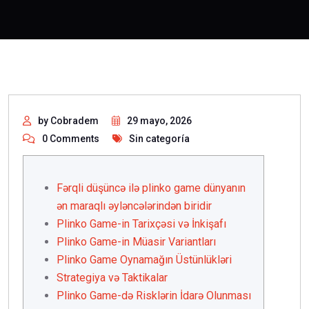
by Cobradem
29 mayo, 2026
0 Comments
Sin categoría
Fərqli düşüncə ilə plinko game dünyanın
ən maraqlı əyləncələrindən biridir
Plinko Game-in Tarixçəsi və İnkişafı
Plinko Game-in Müasir Variantları
Plinko Game Oynamağın Üstünlükləri
Strategiya və Taktikalar
Plinko Game-də Risklərin İdarə Olunması