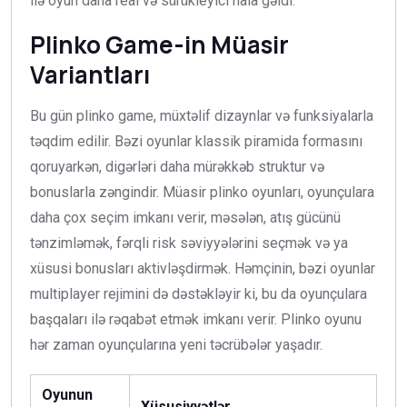
ilə oyun daha real və sürükleyici hala gəldi.
Plinko Game-in Müasir
Variantları
Bu gün plinko game, müxtəlif dizaynlar və funksiyalarla
təqdim edilir. Bəzi oyunlar klassik piramida formasını
qoruyarkən, digərləri daha mürəkkəb struktur və
bonuslarla zəngindir. Müasir plinko oyunları, oyunçulara
daha çox seçim imkanı verir, məsələn, atış gücünü
tənzimləmək, fərqli risk səviyyələrini seçmək və ya
xüsusi bonusları aktivləşdirmək. Həmçinin, bəzi oyunlar
multiplayer rejimini də dəstəkləyir ki, bu da oyunçulara
başqaları ilə rəqabət etmək imkanı verir. Plinko oyunu
hər zaman oyunçularına yeni təcrübələr yaşadır.
Oyunun
Xüsusiyyətlər