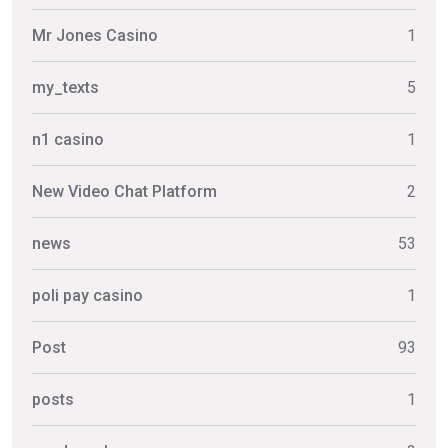
Mr Jones Casino
1
my_texts
5
n1 casino
1
New Video Chat Platform
2
news
53
poli pay casino
1
Post
93
posts
1