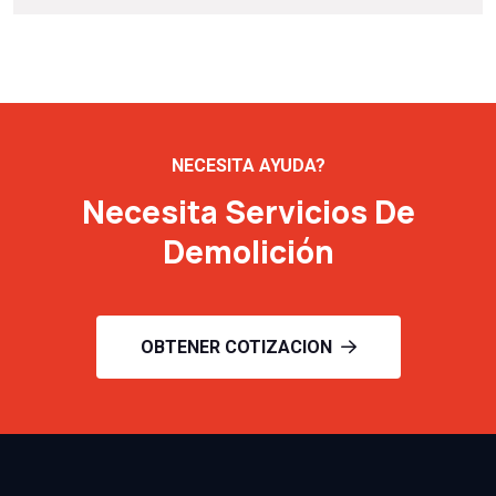
NECESITA AYUDA?
Necesita Servicios De
Demolición
OBTENER COTIZACION