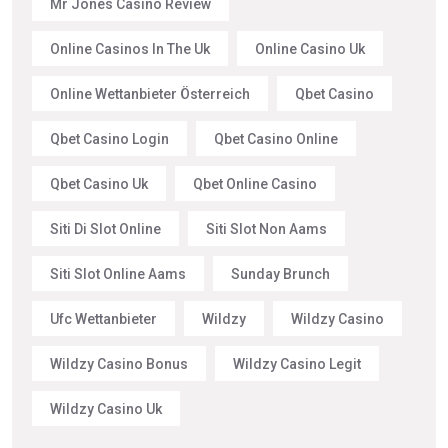
Mr Jones Casino Review
Online Casinos In The Uk
Online Casino Uk
Online Wettanbieter Österreich
Qbet Casino
Qbet Casino Login
Qbet Casino Online
Qbet Casino Uk
Qbet Online Casino
Siti Di Slot Online
Siti Slot Non Aams
Siti Slot Online Aams
Sunday Brunch
Ufc Wettanbieter
Wildzy
Wildzy Casino
Wildzy Casino Bonus
Wildzy Casino Legit
Wildzy Casino Uk