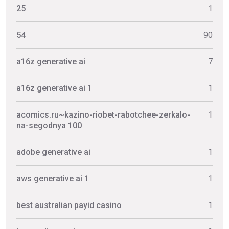
25
1
54
90
a16z generative ai
7
a16z generative ai 1
1
acomics.ru~kazino-riobet-rabotchee-zerkalo-
1
na-segodnya 100
adobe generative ai
1
aws generative ai 1
1
best australian payid casino
1