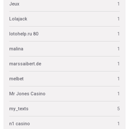
Jeux
1
Lolajack
1
lotohelp.ru 80
1
malina
1
marssaibert.de
1
melbet
1
Mr Jones Casino
1
my_texts
5
n1 casino
1