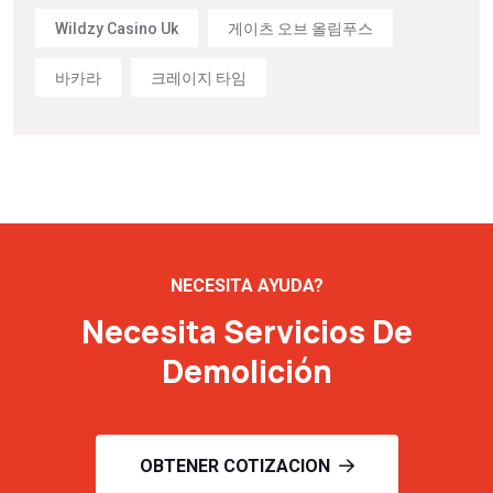
Wildzy Casino Uk
게이츠 오브 올림푸스
바카라
크레이지 타임
NECESITA AYUDA?
Necesita Servicios De
Demolición
OBTENER COTIZACION