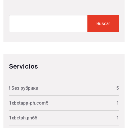
Search
Buscar
Servicios
! Без рубрики
5
1xbetapp-ph.com5
1
1xbetph.ph66
1