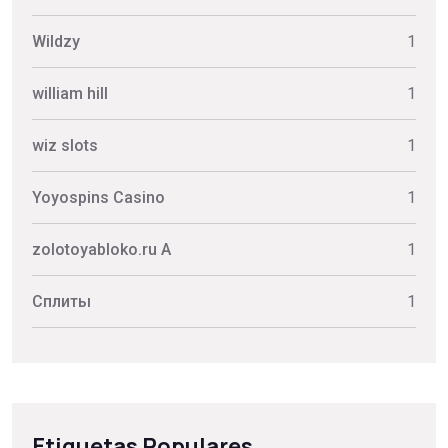
Wildzy
1
william hill
1
wiz slots
1
Yoyospins Casino
1
zolotoyabloko.ru A
1
Сплиты
1
Etiquetas Populares