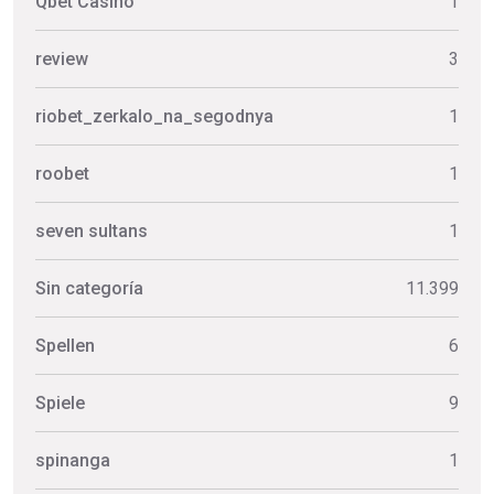
Qbet Casino
1
review
3
riobet_zerkalo_na_segodnya
1
roobet
1
seven sultans
1
Sin categoría
11.399
Spellen
6
Spiele
9
spinanga
1