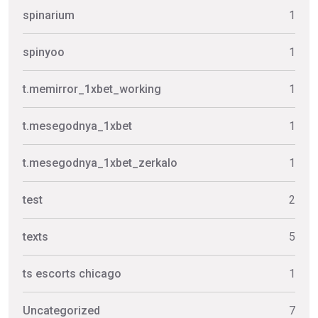
spinarium
1
spinyoo
1
t.memirror_1xbet_working
1
t.mesegodnya_1xbet
1
t.mesegodnya_1xbet_zerkalo
1
test
2
texts
5
ts escorts chicago
1
Uncategorized
7