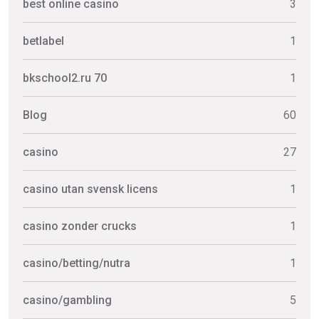
best online casino
3
betlabel
1
bkschool2.ru 70
1
Blog
60
casino
27
casino utan svensk licens
1
casino zonder crucks
1
casino/betting/nutra
1
casino/gambling
5