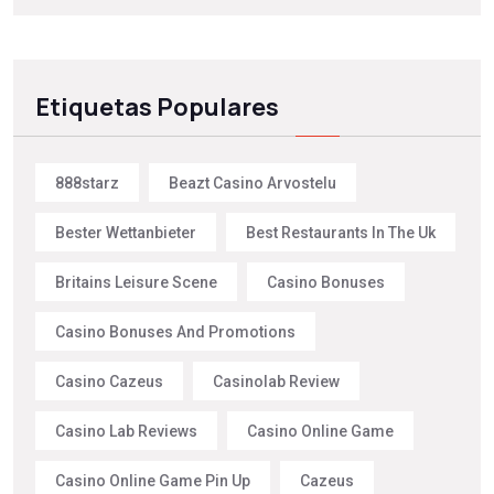
Etiquetas Populares
888starz
Beazt Casino Arvostelu
Bester Wettanbieter
Best Restaurants In The Uk
Britains Leisure Scene
Casino Bonuses
Casino Bonuses And Promotions
Casino Cazeus
Casinolab Review
Casino Lab Reviews
Casino Online Game
Casino Online Game Pin Up
Cazeus