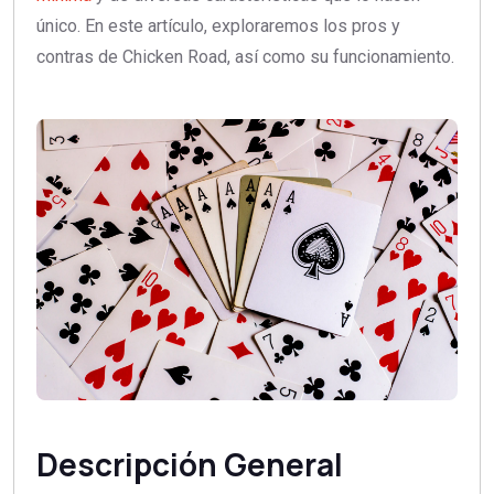
único. En este artículo, exploraremos los pros y
contras de Chicken Road, así como su funcionamiento.
Descripción General