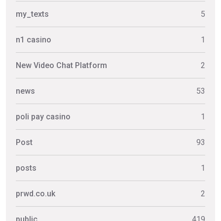
my_texts
5
n1 casino
1
New Video Chat Platform
2
news
53
poli pay casino
1
Post
93
posts
1
prwd.co.uk
2
public
419