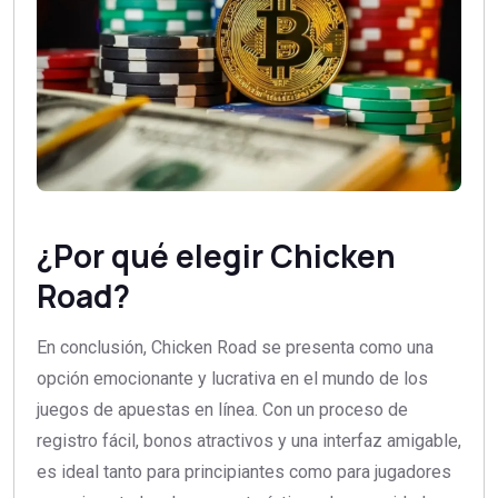
¿Por qué elegir Chicken
Road?
En conclusión, Chicken Road se presenta como una
opción emocionante y lucrativa en el mundo de los
juegos de apuestas en línea. Con un proceso de
registro fácil, bonos atractivos y una interfaz amigable,
es ideal tanto para principiantes como para jugadores