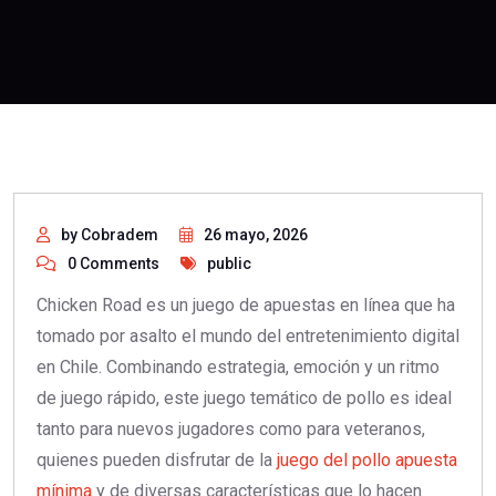
by Cobradem
26 mayo, 2026
0 Comments
public
Chicken Road es un juego de apuestas en línea que ha
tomado por asalto el mundo del entretenimiento digital
en Chile. Combinando estrategia, emoción y un ritmo
de juego rápido, este juego temático de pollo es ideal
tanto para nuevos jugadores como para veteranos,
quienes pueden disfrutar de la
juego del pollo apuesta
mínima
y de diversas características que lo hacen