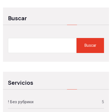
Buscar
Search
Buscar
Servicios
! Без рубрики
5