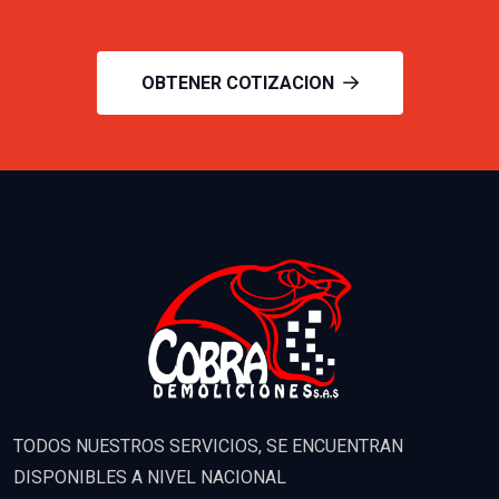
OBTENER COTIZACION
TODOS NUESTROS SERVICIOS, SE ENCUENTRAN
DISPONIBLES A NIVEL NACIONAL