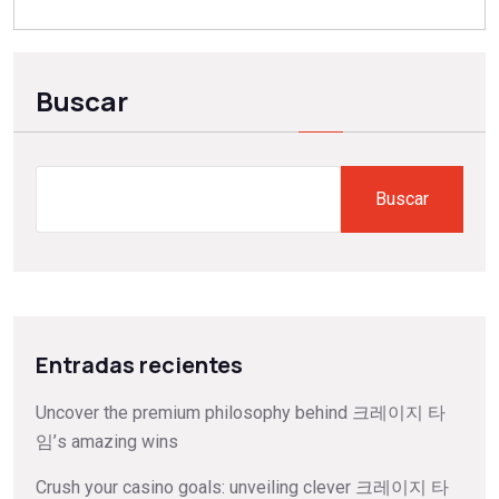
Buscar
Buscar
Entradas recientes
Uncover the premium philosophy behind 크레이지 타
임’s amazing wins
Crush your casino goals: unveiling clever 크레이지 타