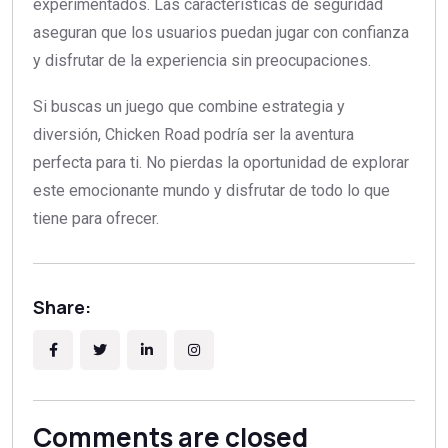
experimentados. Las características de seguridad
aseguran que los usuarios puedan jugar con confianza
y disfrutar de la experiencia sin preocupaciones.
Si buscas un juego que combine estrategia y
diversión, Chicken Road podría ser la aventura
perfecta para ti. No pierdas la oportunidad de explorar
este emocionante mundo y disfrutar de todo lo que
tiene para ofrecer.
Share:
Comments are closed