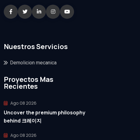
Nuestros Servicios
Demolicion mecanica
Proyectos Mas
Recientes
Ago 08 2026
Uncover the premium philosophy
behind 크레이지
Ago 08 2026