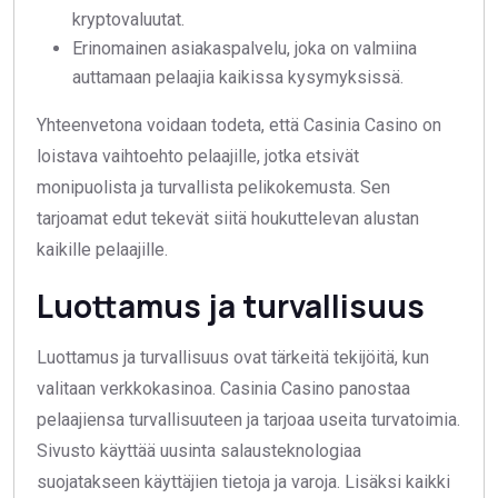
kryptovaluutat.
Erinomainen asiakaspalvelu, joka on valmiina
auttamaan pelaajia kaikissa kysymyksissä.
Yhteenvetona voidaan todeta, että Casinia Casino on
loistava vaihtoehto pelaajille, jotka etsivät
monipuolista ja turvallista pelikokemusta. Sen
tarjoamat edut tekevät siitä houkuttelevan alustan
kaikille pelaajille.
Luottamus ja turvallisuus
Luottamus ja turvallisuus ovat tärkeitä tekijöitä, kun
valitaan verkkokasinoa. Casinia Casino panostaa
pelaajiensa turvallisuuteen ja tarjoaa useita turvatoimia.
Sivusto käyttää uusinta salausteknologiaa
suojatakseen käyttäjien tietoja ja varoja. Lisäksi kaikki