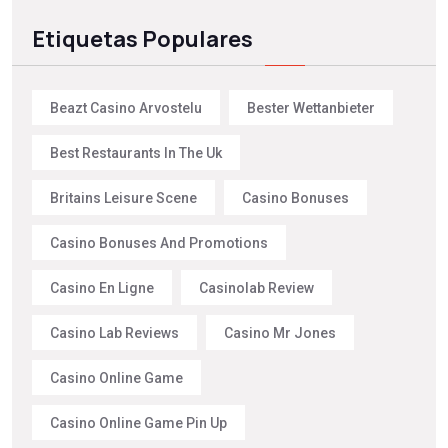
Etiquetas Populares
Beazt Casino Arvostelu
Bester Wettanbieter
Best Restaurants In The Uk
Britains Leisure Scene
Casino Bonuses
Casino Bonuses And Promotions
Casino En Ligne
Casinolab Review
Casino Lab Reviews
Casino Mr Jones
Casino Online Game
Casino Online Game Pin Up