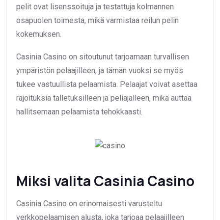
pelit ovat lisenssoituja ja testattuja kolmannen
osapuolen toimesta, mikä varmistaa reilun pelin
kokemuksen.
Casinia Casino on sitoutunut tarjoamaan turvallisen
ympäristön pelaajilleen, ja tämän vuoksi se myös
tukee vastuullista pelaamista. Pelaajat voivat asettaa
rajoituksia talletuksilleen ja peliajalleen, mikä auttaa
hallitsemaan pelaamista tehokkaasti.
Miksi valita Casinia Casino
Casinia Casino on erinomaisesti varusteltu
verkkopelaamisen alusta, joka tarjoaa pelaajilleen