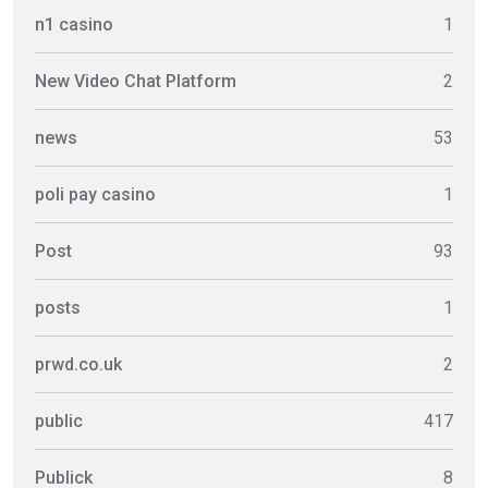
n1 casino
1
New Video Chat Platform
2
news
53
poli pay casino
1
Post
93
posts
1
prwd.co.uk
2
public
417
Publick
8