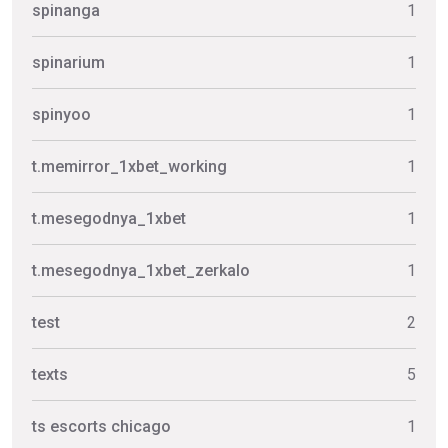
spinanga
1
spinarium
1
spinyoo
1
t.memirror_1xbet_working
1
t.mesegodnya_1xbet
1
t.mesegodnya_1xbet_zerkalo
1
test
2
texts
5
ts escorts chicago
1