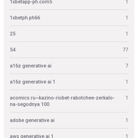
1xbetapp-ph.com5
1
1xbetph.ph66
1
25
1
54
77
a16z generative ai
7
a16z generative ai 1
1
acomics.ru~kazino-riobet-rabotchee-zerkalo-
1
na-segodnya 100
adobe generative ai
1
aws generative ai 1
1