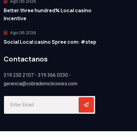
Ago 06 2026
Better three hundred% Local casino
Incentive
Ago 06 2026
Social Local casino Spree com: #step
Contactanos
319 250 2107 - 319 366 0330 -
gerencia@cobrademoliciones.com