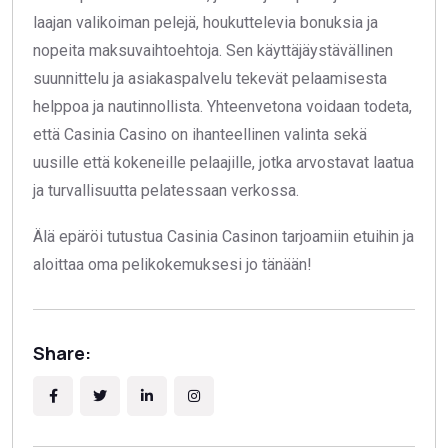
laajan valikoiman pelejä, houkuttelevia bonuksia ja
nopeita maksuvaihtoehtoja. Sen käyttäjäystävällinen
suunnittelu ja asiakaspalvelu tekevät pelaamisesta
helppoa ja nautinnollista. Yhteenvetona voidaan todeta,
että Casinia Casino on ihanteellinen valinta sekä
uusille että kokeneille pelaajille, jotka arvostavat laatua
ja turvallisuutta pelatessaan verkossa.
Älä epäröi tutustua Casinia Casinon tarjoamiin etuihin ja
aloittaa oma pelikokemuksesi jo tänään!
Share: